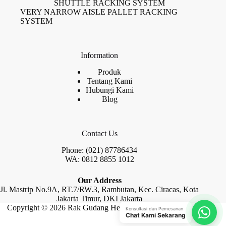
SHUTTLE RACKING SYSTEM
VERY NARROW AISLE PALLET RACKING
SYSTEM
Information
Produk
Tentang Kami
Hubungi Kami
Blog
Contact Us
Phone: (021) 87786434
WA: 0812 8855 1012
Our Address
Jl. Mastrip No.9A, RT.7/RW.3, Rambutan, Kec. Ciracas, Kota
Jakarta Timur, DKI Jakarta
Copyright © 2026 Rak Gudang Heayy Duty by Raja Rak
Konsultasi dan Pemesanan
Chat Kami Sekarang