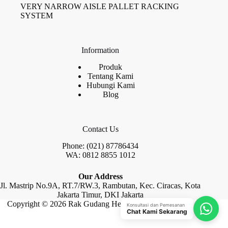
VERY NARROW AISLE PALLET RACKING
SYSTEM
Information
Produk
Tentang Kami
Hubungi Kami
Blog
Contact Us
Phone: (021) 87786434
WA: 0812 8855 1012
Our Address
Jl. Mastrip No.9A, RT.7/RW.3, Rambutan, Kec. Ciracas, Kota
Jakarta Timur, DKI Jakarta
Copyright © 2026 Rak Gudang Heayy Duty by Raja Rak
Konsultasi dan Pemesanan
Chat Kami Sekarang