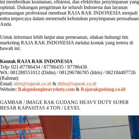
ini memberikan keamanan, efisiensi, dan efektivitas penyimpanan yang
optimal. Dukungan pengiriman ke seluruh Indonesia dan layanan
pemasangan profesional membuat RAJA RAK INDONESIA menjadi
mitra terpercaya dalam memenuhi kebutuhan penyimpanan perusahaan
Anda.
Untuk informasi lebih lanjut atau pemesanan, silakan hubungi tim
marketing RAJA RAK INDONESIA melalui kontak yang tertera di
bawah ini:
Kontak RAJA RAK INDONESIA
Telp: 021-87786434 / 87786435 / 87786436
WA: 081288551012 (Didin) / 081296786785 (Idris) / 082184497726
(Rahmat)
Email:
idris@rajarak.co.id
&
didin@rajarak.co.id
Website:
Rakgudangheavyduty.com
&
Rajarakgudang.co.id
GAMBAR / IMAGE RAK GUDANG HEAVY DUTY SUPER
BESAR KAPASITAS 4 TON / LEVEL