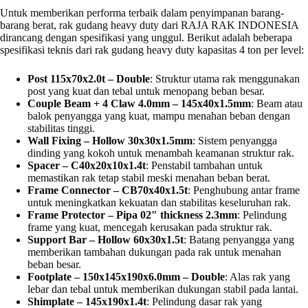
Untuk memberikan performa terbaik dalam penyimpanan barang-
barang berat, rak gudang heavy duty dari RAJA RAK INDONESIA
dirancang dengan spesifikasi yang unggul. Berikut adalah beberapa
spesifikasi teknis dari rak gudang heavy duty kapasitas 4 ton per level:
Post 115x70x2.0t – Double
: Struktur utama rak menggunakan
post yang kuat dan tebal untuk menopang beban besar.
Couple Beam + 4 Claw 4.0mm – 145x40x1.5mm
: Beam atau
balok penyangga yang kuat, mampu menahan beban dengan
stabilitas tinggi.
Wall Fixing – Hollow 30x30x1.5mm
: Sistem penyangga
dinding yang kokoh untuk menambah keamanan struktur rak.
Spacer – C40x20x10x1.4t
: Penstabil tambahan untuk
memastikan rak tetap stabil meski menahan beban berat.
Frame Connector – CB70x40x1.5t
: Penghubung antar frame
untuk meningkatkan kekuatan dan stabilitas keseluruhan rak.
Frame Protector – Pipa 02″ thickness 2.3mm
: Pelindung
frame yang kuat, mencegah kerusakan pada struktur rak.
Support Bar – Hollow 60x30x1.5t
: Batang penyangga yang
memberikan tambahan dukungan pada rak untuk menahan
beban besar.
Footplate – 150x145x190x6.0mm – Double
: Alas rak yang
lebar dan tebal untuk memberikan dukungan stabil pada lantai.
Shimplate – 145x190x1.4t
: Pelindung dasar rak yang