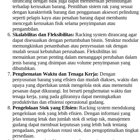
dirancang dengan baik juga dapat memberikan perlindungan
terhadap kerusakan barang. Pemilihan sistem rak yang sesuai
dengan karakteristik barang dan penggunaan aksesori pelindung
seperti pelapis kayu atau penahan barang dapat membantu
mencegah kerusakan fisik selama penyimpanan atau
pengambilan.
Skalabilitas dan Fleksibilitas:
Racking system dirancang agar
dapat disesuaikan dengan pertumbuhan bisnis. Struktur modular
memungkinkan penambahan atau penyesuaian rak dengan
mudah sesuai kebutuhan perusahaan. Fleksibilitas ini
memainkan peran penting dalam menanggapi perubahan dalam
jenis barang yang disimpan atau volume penyimpanan yang
dibutuhkan.
Penghematan Waktu dan Tenaga Kerja:
Dengan
penyusunan barang yang efisien dan mudah diakses, waktu dan
upaya yang diperlukan untuk mengelola stok atau memenuhi
pesanan dapat dikurangi. Ini berarti penghematan waktu dan
tenaga kerja, yang pada gilirannya dapat meningkatkan
produktivitas dan efisiensi operasional gudang.
Pengelolaan Stok yang Efisien:
Racking system mendukung
pengelolaan stok yang lebih efisien. Dengan informasi yang
jelas tentang letak dan jumlah stok di setiap rak, manajemen
gudang dapat membuat keputusan yang lebih baik tentang
pengadaan, pengelolaan rotasi stok, dan pengoptimalkan tingkat
persediaan.