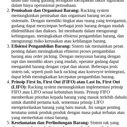
tanah dan ruang gudang seringkali merupakan faktor signifikan
dalam biaya operasional perusahaan.
Pemisahan dan Organisasi Barang:
Racking system
memungkinkan pemisahan dan organisasi barang secara
sistematis. Dengan memiliki tingkat atau ruang yang terorganisir,
gudang dapat menyimpan berbagai jenis barang dengan mudah
diidentifikasi dan diakses. Ini membantu dalam mengurangi
kebingungan, meningkatkan efisiensi pengambilan barang, dan
mengurangi risiko kerusakan atau kehilangan barang.
Efisiensi Pengambilan Barang:
Sistem rak memainkan peran
penting dalam meningkatkan efisiensi proses pengambilan
barang atau order picking. Dengan menyusun barang dengan
rapi dan memiliki akses yang mudah, operator gudang dapat
mengambil barang dengan cepat dan akurat. Beberapa jenis
sistem rak, seperti push back racking atau konveyor terintegrasi,
dapat lebih meningkatkan kecepatan pengambilan barang.
Prinsip First In, First Out (FIFO) atau Last In, First Out
(LIFO):
Racking system memungkinkan implementasi prinsip
FIFO atau LIFO sesuai kebutuhan bisnis. Prinsip FIFO
memberikan prioritas kepada barang yang masuk terlebih dahulu
untuk diambil pertama kali, sementara prinsip LIFO
memprioritaskan barang yang baru masuk. Ini sangat penting
terutama untuk produk-produk dengan masa pakai terbatas atau
yang memerlukan rotasi barang.
Keselamatan dan Perlindungan Barang:
Sistem rak yang