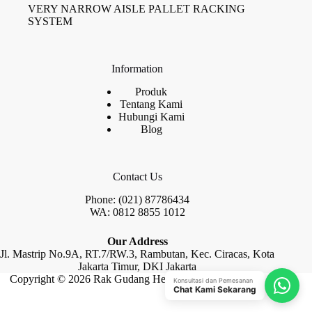
VERY NARROW AISLE PALLET RACKING
SYSTEM
Information
Produk
Tentang Kami
Hubungi Kami
Blog
Contact Us
Phone: (021) 87786434
WA: 0812 8855 1012
Our Address
Jl. Mastrip No.9A, RT.7/RW.3, Rambutan, Kec. Ciracas, Kota
Jakarta Timur, DKI Jakarta
Copyright © 2026 Rak Gudang Heayy Duty by Raja Rak
Konsultasi dan Pemesanan
Chat Kami Sekarang