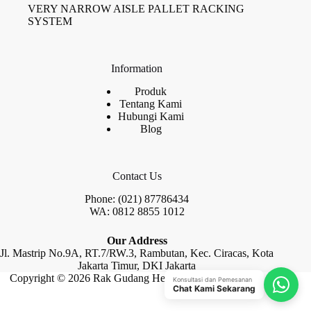
VERY NARROW AISLE PALLET RACKING
SYSTEM
Information
Produk
Tentang Kami
Hubungi Kami
Blog
Contact Us
Phone: (021) 87786434
WA: 0812 8855 1012
Our Address
Jl. Mastrip No.9A, RT.7/RW.3, Rambutan, Kec. Ciracas, Kota
Jakarta Timur, DKI Jakarta
Copyright © 2026 Rak Gudang Heayy Duty by Raja Rak
Konsultasi dan Pemesanan
Chat Kami Sekarang