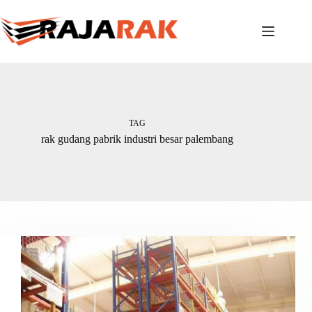
Skip
to
content
TAG
rak gudang pabrik industri besar palembang