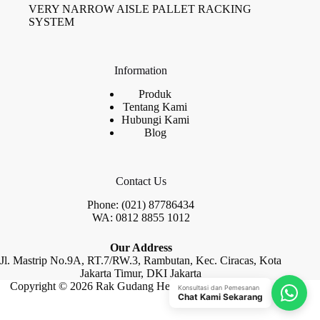
VERY NARROW AISLE PALLET RACKING
SYSTEM
Information
Produk
Tentang Kami
Hubungi Kami
Blog
Contact Us
Phone: (021) 87786434
WA: 0812 8855 1012
Our Address
Jl. Mastrip No.9A, RT.7/RW.3, Rambutan, Kec. Ciracas, Kota
Jakarta Timur, DKI Jakarta
Copyright © 2026 Rak Gudang Heayy Duty by Raja Rak
Konsultasi dan Pemesanan
Chat Kami Sekarang