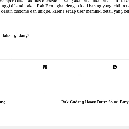
emperhatikan aktfitas operasional yang akan dilakukan di atas Rak Bert
tinggi dibandingkan Rak Bertingkat dengan load barang yang lebih rend
desain custome dan unique, karena setiap user memiliki detail yang be
an-lahan-gudang/
ang
Rak Gudang Heavy Duty: Solusi Peny