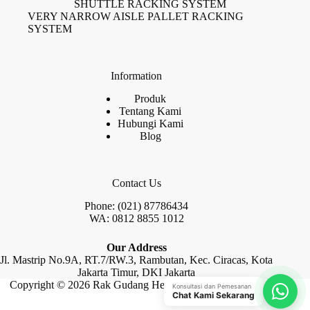
SHUTTLE RACKING SYSTEM
VERY NARROW AISLE PALLET RACKING
SYSTEM
Information
Produk
Tentang Kami
Hubungi Kami
Blog
Contact Us
Phone: (021) 87786434
WA: 0812 8855 1012
Our Address
Jl. Mastrip No.9A, RT.7/RW.3, Rambutan, Kec. Ciracas, Kota
Jakarta Timur, DKI Jakarta
Copyright © 2026 Rak Gudang Heayy Duty by Raja Rak
Konsultasi dan Pemesanan
Chat Kami Sekarang