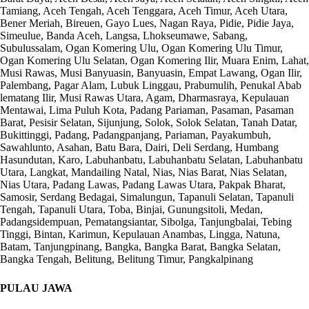
Tamiang, Aceh Tengah, Aceh Tenggara, Aceh Timur, Aceh Utara,
Bener Meriah, Bireuen, Gayo Lues, Nagan Raya, Pidie, Pidie Jaya,
Simeulue, Banda Aceh, Langsa, Lhokseumawe, Sabang,
Subulussalam, Ogan Komering Ulu, Ogan Komering Ulu Timur,
Ogan Komering Ulu Selatan, Ogan Komering Ilir, Muara Enim, Lahat,
Musi Rawas, Musi Banyuasin, Banyuasin, Empat Lawang, Ogan Ilir,
Palembang, Pagar Alam, Lubuk Linggau, Prabumulih, Penukal Abab
lematang Ilir, Musi Rawas Utara, Agam, Dharmasraya, Kepulauan
Mentawai, Lima Puluh Kota, Padang Pariaman, Pasaman, Pasaman
Barat, Pesisir Selatan, Sijunjung, Solok, Solok Selatan, Tanah Datar,
Bukittinggi, Padang, Padangpanjang, Pariaman, Payakumbuh,
Sawahlunto, Asahan, Batu Bara, Dairi, Deli Serdang, Humbang
Hasundutan, Karo, Labuhanbatu, Labuhanbatu Selatan, Labuhanbatu
Utara, Langkat, Mandailing Natal, Nias, Nias Barat, Nias Selatan,
Nias Utara, Padang Lawas, Padang Lawas Utara, Pakpak Bharat,
Samosir, Serdang Bedagai, Simalungun, Tapanuli Selatan, Tapanuli
Tengah, Tapanuli Utara, Toba, Binjai, Gunungsitoli, Medan,
Padangsidempuan, Pematangsiantar, Sibolga, Tanjungbalai, Tebing
Tinggi, Bintan, Karimun, Kepulauan Anambas, Lingga, Natuna,
Batam, Tanjungpinang, Bangka, Bangka Barat, Bangka Selatan,
Bangka Tengah, Belitung, Belitung Timur, Pangkalpinang
PULAU JAWA