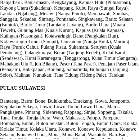
Banjarbaru, Banjarmasin, Bengkayang, Kapuas Hulu (Putussibau),
Kayong Utara (Sukadana), Ketapang, Kubu Raya (Sungai Raya),
Landak (Ngabang), Melawi (Nanga Pinoh), Mempawah, Sambas,
Sanggau, Sekadau, Sintang, Pontianak, Singkawang, Barito Selatan
(Buntok), Barito Timur (Tamiang Layang), Barito Utara (Muara
Teweh), Gunung Mas (Kuala Kurun), Kapuas (Kuala Kapuas),
Katingan (Kasongan), Kotawaringin Barat (Pangkalan Bun),
Kotawaringin Timur (Sampit), Lamandau (Nanga Bulik), Murung
Raya (Puruk Cahu), Pulang Pisau, Sukamara, Seruyan (Kuala
Pembuang), Palangkaraya, Berau (Tanjung Redeb), Kutai Barat
(Sendawar), Kutai Kartanegara (Tenggarong), Kutai Timur (Sangatta),
Mahakam Ulu (Ujoh Bilang), Paser (Tana Paser), Penajam Paser Utara
(Penajam), Balikpapan, Bontang, Samarinda, Bulungan (Tanjung
Selor), Malinau, Nunukan, Tana Tidung (Tideng Pale), Tarakan
PULAU SULAWESI
Bantaeng, Barru, Bone, Bulukumba, Enrekang, Gowa, Jeneponto,
Kepulauan Selayar, Luwu, Luwu Timur, Luwu Utara, Maros,
Pangkajene, Pinrang, Sidenreng Rappang, Sinjai, Soppeng, Takalar,
Tana Toraja, Toraja Utara, Wajo, Makassar, Palopo, Parepare,
Bombana, Buton, Buton Selatan, Buton Tengah, Buton Utara, Kolaka,
Kolaka Timur, Kolaka Utara, Konawe, Konawe Kepulauan, Konawe
Selatan, Konawe Utara, Muna, Muna Barat, Wakatobi, Bau-Bau,