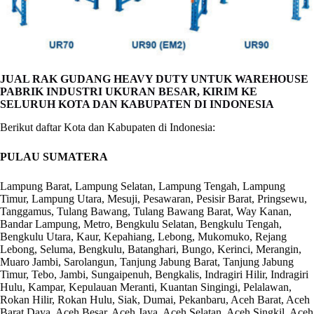
JUAL RAK GUDANG HEAVY DUTY UNTUK WAREHOUSE
PABRIK INDUSTRI UKURAN BESAR, KIRIM KE
SELURUH KOTA DAN KABUPATEN DI INDONESIA
Berikut daftar Kota dan Kabupaten di Indonesia:
PULAU SUMATERA
Lampung Barat, Lampung Selatan, Lampung Tengah, Lampung
Timur, Lampung Utara, Mesuji, Pesawaran, Pesisir Barat, Pringsewu,
Tanggamus, Tulang Bawang, Tulang Bawang Barat, Way Kanan,
Bandar Lampung, Metro, Bengkulu Selatan, Bengkulu Tengah,
Bengkulu Utara, Kaur, Kepahiang, Lebong, Mukomuko, Rejang
Lebong, Seluma, Bengkulu, Batanghari, Bungo, Kerinci, Merangin,
Muaro Jambi, Sarolangun, Tanjung Jabung Barat, Tanjung Jabung
Timur, Tebo, Jambi, Sungaipenuh, Bengkalis, Indragiri Hilir, Indragiri
Hulu, Kampar, Kepulauan Meranti, Kuantan Singingi, Pelalawan,
Rokan Hilir, Rokan Hulu, Siak, Dumai, Pekanbaru, Aceh Barat, Aceh
Barat Daya, Aceh Besar, Aceh Jaya, Aceh Selatan, Aceh Singkil, Aceh