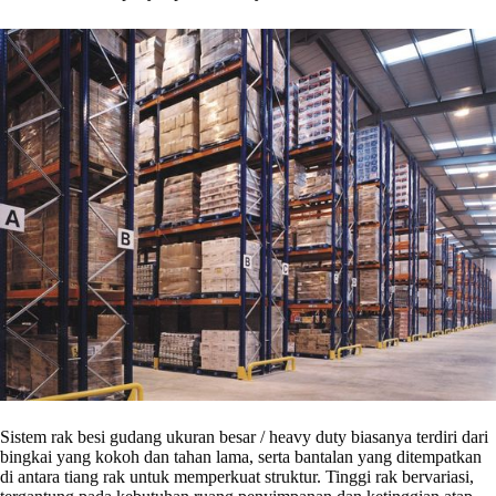
Sistem rak besi gudang ukuran besar / heavy duty biasanya terdiri dari
bingkai yang kokoh dan tahan lama, serta bantalan yang ditempatkan
di antara tiang rak untuk memperkuat struktur. Tinggi rak bervariasi,