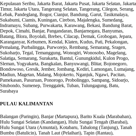
Kepulauan Seribu, Jakarta Barat, Jakarta Pusat, Jakarta Selatan, Jakarta
Timur, Jakarta Utara, Tangerang Selatan, Tangerang, Cilegon, Serang,
Lebak, Pandeglang, Bogor, Cianjur, Bandung, Garut, Tasikmalaya,
Sukabumi, Ciamis, Kuningan, Cirebon, Majalengka, Sumedang,
Indramayu, Subang, Purwakarta, Karawang, Bekasi, Bandung Barat,
Depok, Cimahi, Banjar, Pangandaran, Banjarnegara, Banyumas,
Batang, Blora, Boyolali, Brebes, Cilacap, Demak, Grobogan, Jepara,
Karanganyar, Kebumen, Kendal, Klaten, Kudus, Pati, Pekalongan,
Pemalang, Purbalingga, Purworejo, Rembang, Semarang, Sragen,
Sukoharjo, Tegal, Temanggung, Wonogiri, Wonosobo, Magelang,
Salatiga, Semarang, Surakarta, Bantul, Gunungkidul, Kulon Progo,
Sleman, Yogyakarta, Bangkalan, Banyuwangi, Blitar, Bojonegoro,
Bondowoso, Gresik, Jember, Jombang, Kediri, Lamongan, Lumajang,
Madiun, Magetan, Malang, Mojokerto, Nganjuk, Ngawi, Pacitan,
Pamekasan, Pasuruan, Ponorogo, Probolinggo, Sampang, Sidoarjo,
Situbondo, Sumenep, Trenggalek, Tuban, Tulungagung, Batu,
Surabaya
PULAU KALIMANTAN
Balangan (Paringin), Banjar (Martapura), Barito Kuala (Marabahan),
Hulu Sungai Selatan (Kandangan), Hulu Sungai Tengah (Barabai),
Hulu Sungai Utara (Amuntai), Kotabaru, Tabalong (Tanjung), Tanah
Bumbu (Batulicin), Tanah Laut (Pelaihari), Tapin (Rantau),