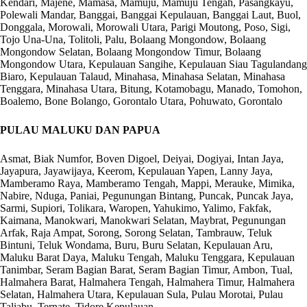
Kendari, Majene, Mamasa, Mamuju, Mamuju Tengah, Pasangkayu,
Polewali Mandar, Banggai, Banggai Kepulauan, Banggai Laut, Buol,
Donggala, Morowali, Morowali Utara, Parigi Moutong, Poso, Sigi,
Tojo Una-Una, Tolitoli, Palu, Bolaang Mongondow, Bolaang
Mongondow Selatan, Bolaang Mongondow Timur, Bolaang
Mongondow Utara, Kepulauan Sangihe, Kepulauan Siau Tagulandang
Biaro, Kepulauan Talaud, Minahasa, Minahasa Selatan, Minahasa
Tenggara, Minahasa Utara, Bitung, Kotamobagu, Manado, Tomohon,
Boalemo, Bone Bolango, Gorontalo Utara, Pohuwato, Gorontalo
PULAU MALUKU DAN PAPUA
Asmat, Biak Numfor, Boven Digoel, Deiyai, Dogiyai, Intan Jaya,
Jayapura, Jayawijaya, Keerom, Kepulauan Yapen, Lanny Jaya,
Mamberamo Raya, Mamberamo Tengah, Mappi, Merauke, Mimika,
Nabire, Nduga, Paniai, Pegunungan Bintang, Puncak, Puncak Jaya,
Sarmi, Supiori, Tolikara, Waropen, Yahukimo, Yalimo, Fakfak,
Kaimana, Manokwari, Manokwari Selatan, Maybrat, Pegunungan
Arfak, Raja Ampat, Sorong, Sorong Selatan, Tambrauw, Teluk
Bintuni, Teluk Wondama, Buru, Buru Selatan, Kepulauan Aru,
Maluku Barat Daya, Maluku Tengah, Maluku Tenggara, Kepulauan
Tanimbar, Seram Bagian Barat, Seram Bagian Timur, Ambon, Tual,
Halmahera Barat, Halmahera Tengah, Halmahera Timur, Halmahera
Selatan, Halmahera Utara, Kepulauan Sula, Pulau Morotai, Pulau
Taliabu, Ternate, Tidore Kepulauan