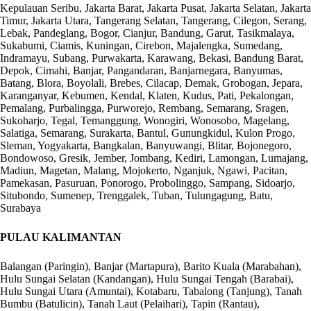
Kepulauan Seribu, Jakarta Barat, Jakarta Pusat, Jakarta Selatan, Jakarta
Timur, Jakarta Utara, Tangerang Selatan, Tangerang, Cilegon, Serang,
Lebak, Pandeglang, Bogor, Cianjur, Bandung, Garut, Tasikmalaya,
Sukabumi, Ciamis, Kuningan, Cirebon, Majalengka, Sumedang,
Indramayu, Subang, Purwakarta, Karawang, Bekasi, Bandung Barat,
Depok, Cimahi, Banjar, Pangandaran, Banjarnegara, Banyumas,
Batang, Blora, Boyolali, Brebes, Cilacap, Demak, Grobogan, Jepara,
Karanganyar, Kebumen, Kendal, Klaten, Kudus, Pati, Pekalongan,
Pemalang, Purbalingga, Purworejo, Rembang, Semarang, Sragen,
Sukoharjo, Tegal, Temanggung, Wonogiri, Wonosobo, Magelang,
Salatiga, Semarang, Surakarta, Bantul, Gunungkidul, Kulon Progo,
Sleman, Yogyakarta, Bangkalan, Banyuwangi, Blitar, Bojonegoro,
Bondowoso, Gresik, Jember, Jombang, Kediri, Lamongan, Lumajang,
Madiun, Magetan, Malang, Mojokerto, Nganjuk, Ngawi, Pacitan,
Pamekasan, Pasuruan, Ponorogo, Probolinggo, Sampang, Sidoarjo,
Situbondo, Sumenep, Trenggalek, Tuban, Tulungagung, Batu,
Surabaya
PULAU KALIMANTAN
Balangan (Paringin), Banjar (Martapura), Barito Kuala (Marabahan),
Hulu Sungai Selatan (Kandangan), Hulu Sungai Tengah (Barabai),
Hulu Sungai Utara (Amuntai), Kotabaru, Tabalong (Tanjung), Tanah
Bumbu (Batulicin), Tanah Laut (Pelaihari), Tapin (Rantau),