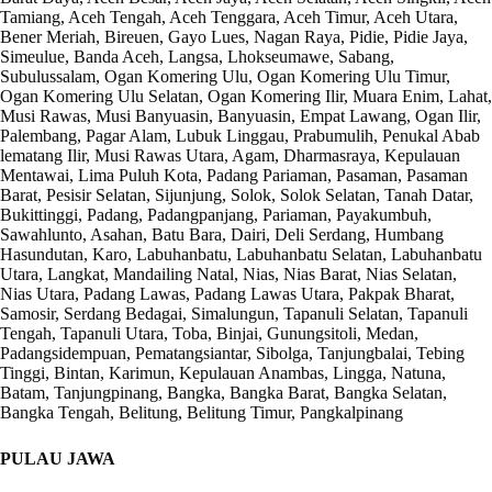
Tamiang, Aceh Tengah, Aceh Tenggara, Aceh Timur, Aceh Utara,
Bener Meriah, Bireuen, Gayo Lues, Nagan Raya, Pidie, Pidie Jaya,
Simeulue, Banda Aceh, Langsa, Lhokseumawe, Sabang,
Subulussalam, Ogan Komering Ulu, Ogan Komering Ulu Timur,
Ogan Komering Ulu Selatan, Ogan Komering Ilir, Muara Enim, Lahat,
Musi Rawas, Musi Banyuasin, Banyuasin, Empat Lawang, Ogan Ilir,
Palembang, Pagar Alam, Lubuk Linggau, Prabumulih, Penukal Abab
lematang Ilir, Musi Rawas Utara, Agam, Dharmasraya, Kepulauan
Mentawai, Lima Puluh Kota, Padang Pariaman, Pasaman, Pasaman
Barat, Pesisir Selatan, Sijunjung, Solok, Solok Selatan, Tanah Datar,
Bukittinggi, Padang, Padangpanjang, Pariaman, Payakumbuh,
Sawahlunto, Asahan, Batu Bara, Dairi, Deli Serdang, Humbang
Hasundutan, Karo, Labuhanbatu, Labuhanbatu Selatan, Labuhanbatu
Utara, Langkat, Mandailing Natal, Nias, Nias Barat, Nias Selatan,
Nias Utara, Padang Lawas, Padang Lawas Utara, Pakpak Bharat,
Samosir, Serdang Bedagai, Simalungun, Tapanuli Selatan, Tapanuli
Tengah, Tapanuli Utara, Toba, Binjai, Gunungsitoli, Medan,
Padangsidempuan, Pematangsiantar, Sibolga, Tanjungbalai, Tebing
Tinggi, Bintan, Karimun, Kepulauan Anambas, Lingga, Natuna,
Batam, Tanjungpinang, Bangka, Bangka Barat, Bangka Selatan,
Bangka Tengah, Belitung, Belitung Timur, Pangkalpinang
PULAU JAWA