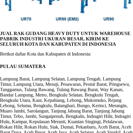
JUAL RAK GUDANG HEAVY DUTY UNTUK WAREHOUSE
PABRIK INDUSTRI UKURAN BESAR, KIRIM KE
SELURUH KOTA DAN KABUPATEN DI INDONESIA
Berikut daftar Kota dan Kabupaten di Indonesia:
PULAU SUMATERA
Lampung Barat, Lampung Selatan, Lampung Tengah, Lampung
Timur, Lampung Utara, Mesuji, Pesawaran, Pesisir Barat, Pringsewu,
Tanggamus, Tulang Bawang, Tulang Bawang Barat, Way Kanan,
Bandar Lampung, Metro, Bengkulu Selatan, Bengkulu Tengah,
Bengkulu Utara, Kaur, Kepahiang, Lebong, Mukomuko, Rejang
Lebong, Seluma, Bengkulu, Batanghari, Bungo, Kerinci, Merangin,
Muaro Jambi, Sarolangun, Tanjung Jabung Barat, Tanjung Jabung
Timur, Tebo, Jambi, Sungaipenuh, Bengkalis, Indragiri Hilir, Indragiri
Hulu, Kampar, Kepulauan Meranti, Kuantan Singingi, Pelalawan,
Rokan Hilir, Rokan Hulu, Siak, Dumai, Pekanbaru, Aceh Barat, Aceh
Barat Daya, Aceh Besar, Aceh Jaya, Aceh Selatan, Aceh Singkil, Aceh