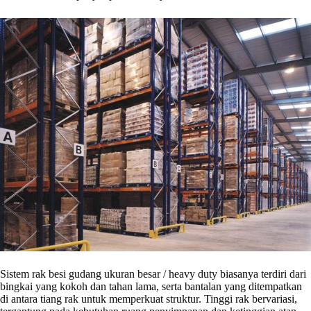
Sistem rak besi gudang ukuran besar / heavy duty biasanya terdiri dari
bingkai yang kokoh dan tahan lama, serta bantalan yang ditempatkan
di antara tiang rak untuk memperkuat struktur. Tinggi rak bervariasi,