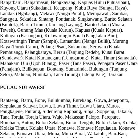
Banjarbaru, Banjarmasin, Bengkayang, Kapuas Hulu (Putussibau),
Kayong Utara (Sukadana), Ketapang, Kubu Raya (Sungai Raya),
Landak (Ngabang), Melawi (Nanga Pinoh), Mempawah, Sambas,
Sanggau, Sekadau, Sintang, Pontianak, Singkawang, Barito Selatan
(Buntok), Barito Timur (Tamiang Layang), Barito Utara (Muara
Teweh), Gunung Mas (Kuala Kurun), Kapuas (Kuala Kapuas),
Katingan (Kasongan), Kotawaringin Barat (Pangkalan Bun),
Kotawaringin Timur (Sampit), Lamandau (Nanga Bulik), Murung
Raya (Puruk Cahu), Pulang Pisau, Sukamara, Seruyan (Kuala
Pembuang), Palangkaraya, Berau (Tanjung Redeb), Kutai Barat
(Sendawar), Kutai Kartanegara (Tenggarong), Kutai Timur (Sangatta),
Mahakam Ulu (Ujoh Bilang), Paser (Tana Paser), Penajam Paser Utara
(Penajam), Balikpapan, Bontang, Samarinda, Bulungan (Tanjung
Selor), Malinau, Nunukan, Tana Tidung (Tideng Pale), Tarakan
PULAU SULAWESI
Bantaeng, Barru, Bone, Bulukumba, Enrekang, Gowa, Jeneponto,
Kepulauan Selayar, Luwu, Luwu Timur, Luwu Utara, Maros,
Pangkajene, Pinrang, Sidenreng Rappang, Sinjai, Soppeng, Takalar,
Tana Toraja, Toraja Utara, Wajo, Makassar, Palopo, Parepare,
Bombana, Buton, Buton Selatan, Buton Tengah, Buton Utara, Kolaka,
Kolaka Timur, Kolaka Utara, Konawe, Konawe Kepulauan, Konawe
Selatan, Konawe Utara, Muna, Muna Barat, Wakatobi, Bau-Bau,