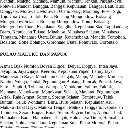
Kendari, Majene, Mamasa, Mamuju, Mamuju Tengah, Pasangkayu,
Polewali Mandar, Banggai, Banggai Kepulauan, Banggai Laut, Buol,
Donggala, Morowali, Morowali Utara, Parigi Moutong, Poso, Sigi,
Tojo Una-Una, Tolitoli, Palu, Bolaang Mongondow, Bolaang
Mongondow Selatan, Bolaang Mongondow Timur, Bolaang
Mongondow Utara, Kepulauan Sangihe, Kepulauan Siau Tagulandang
Biaro, Kepulauan Talaud, Minahasa, Minahasa Selatan, Minahasa
Tenggara, Minahasa Utara, Bitung, Kotamobagu, Manado, Tomohon,
Boalemo, Bone Bolango, Gorontalo Utara, Pohuwato, Gorontalo
PULAU MALUKU DAN PAPUA
Asmat, Biak Numfor, Boven Digoel, Deiyai, Dogiyai, Intan Jaya,
Jayapura, Jayawijaya, Keerom, Kepulauan Yapen, Lanny Jaya,
Mamberamo Raya, Mamberamo Tengah, Mappi, Merauke, Mimika,
Nabire, Nduga, Paniai, Pegunungan Bintang, Puncak, Puncak Jaya,
Sarmi, Supiori, Tolikara, Waropen, Yahukimo, Yalimo, Fakfak,
Kaimana, Manokwari, Manokwari Selatan, Maybrat, Pegunungan
Arfak, Raja Ampat, Sorong, Sorong Selatan, Tambrauw, Teluk
Bintuni, Teluk Wondama, Buru, Buru Selatan, Kepulauan Aru,
Maluku Barat Daya, Maluku Tengah, Maluku Tenggara, Kepulauan
Tanimbar, Seram Bagian Barat, Seram Bagian Timur, Ambon, Tual,
Halmahera Barat, Halmahera Tengah, Halmahera Timur, Halmahera
Selatan, Halmahera Utara, Kepulauan Sula, Pulau Morotai, Pulau
Taliabu, Ternate, Tidore Kepulauan