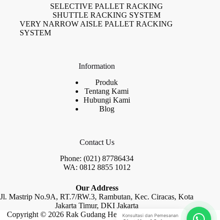
SELECTIVE PALLET RACKING
SHUTTLE RACKING SYSTEM
VERY NARROW AISLE PALLET RACKING
SYSTEM
Information
Produk
Tentang Kami
Hubungi Kami
Blog
Contact Us
Phone: (021) 87786434
WA: 0812 8855 1012
Our Address
Jl. Mastrip No.9A, RT.7/RW.3, Rambutan, Kec. Ciracas, Kota
Jakarta Timur, DKI Jakarta
Copyright © 2026 Rak Gudang Heayy Duty by Raja Rak
Konsultasi dan Pemesanan