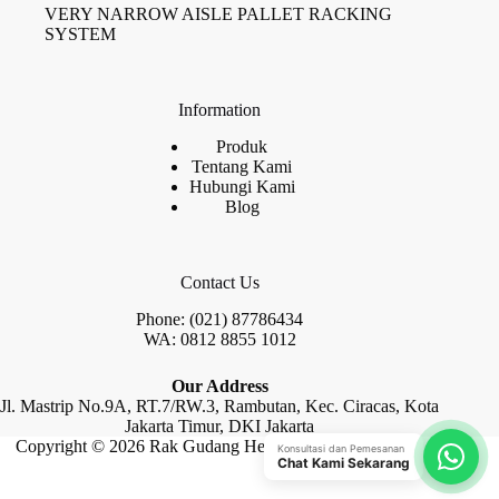
VERY NARROW AISLE PALLET RACKING
SYSTEM
Information
Produk
Tentang Kami
Hubungi Kami
Blog
Contact Us
Phone: (021) 87786434
WA: 0812 8855 1012
Our Address
Jl. Mastrip No.9A, RT.7/RW.3, Rambutan, Kec. Ciracas, Kota
Jakarta Timur, DKI Jakarta
Copyright © 2026 Rak Gudang Heayy Duty by Raja Rak
Konsultasi dan Pemesanan
Chat Kami Sekarang