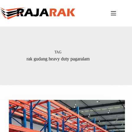
Skip
to
content
TAG
rak gudang heavy duty pagaralam