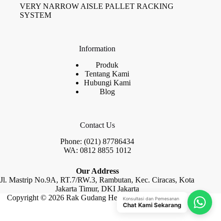
VERY NARROW AISLE PALLET RACKING
SYSTEM
Information
Produk
Tentang Kami
Hubungi Kami
Blog
Contact Us
Phone: (021) 87786434
WA: 0812 8855 1012
Our Address
Jl. Mastrip No.9A, RT.7/RW.3, Rambutan, Kec. Ciracas, Kota
Jakarta Timur, DKI Jakarta
Copyright © 2026 Rak Gudang Heayy Duty by Raja Rak
Konsultasi dan Pemesanan
Chat Kami Sekarang