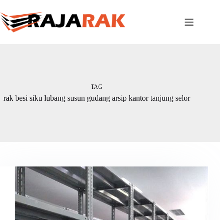
Skip
to
content
TAG
rak besi siku lubang susun gudang arsip kantor tanjung selor