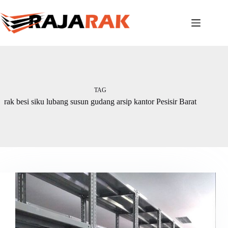
Skip
to
content
TAG
rak besi siku lubang susun gudang arsip kantor Pesisir Barat