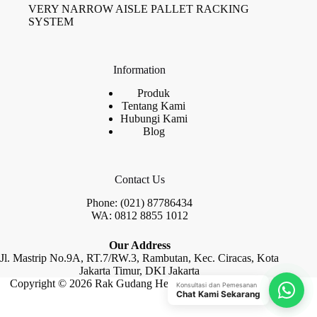
VERY NARROW AISLE PALLET RACKING
SYSTEM
Information
Produk
Tentang Kami
Hubungi Kami
Blog
Contact Us
Phone: (021) 87786434
WA: 0812 8855 1012
Our Address
Jl. Mastrip No.9A, RT.7/RW.3, Rambutan, Kec. Ciracas, Kota
Jakarta Timur, DKI Jakarta
Copyright © 2026 Rak Gudang Heayy Duty by Raja Rak
Konsultasi dan Pemesanan
Chat Kami Sekarang