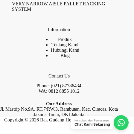
VERY NARROW AISLE PALLET RACKING
SYSTEM
Information
Produk
Tentang Kami
Hubungi Kami
Blog
Contact Us
Phone: (021) 87786434
WA: 0812 8855 1012
Our Address
Jl. Mastrip No.9A, RT.7/RW.3, Rambutan, Kec. Ciracas, Kota
Jakarta Timur, DKI Jakarta
Copyright © 2026 Rak Gudang Heayy Duty by Raja Rak
Konsultasi dan Pemesanan
Chat Kami Sekarang