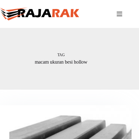
Skip
to
content
TAG
macam ukuran besi hollow